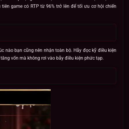
 tiên game có RTP từ 96% trở lên để tối ưu cơ hội chiến
lúc nào bạn cũng nên nhận toàn bộ. Hãy đọc kỹ điều kiện
 tăng vốn mà không rơi vào bẫy điều kiện phức tạp.