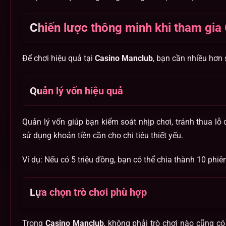
Chiến lược thông minh khi tham gia
Để chơi hiệu quả tại
Casino Manclub
, bạn cần nhiều hơn 
Quản lý vốn hiệu quả
Quản lý vốn giúp bạn kiểm soát nhịp chơi, tránh thua lỗ
sử dụng khoản tiền cần cho chi tiêu thiết yếu.
Ví dụ: Nếu có 5 triệu đồng, bạn có thể chia thành 10 phiên
Lựa chọn trò chơi phù hợp
Trong
Casino Manclub
, không phải trò chơi nào cũng có