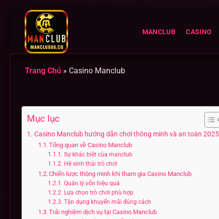
Chuyển
đến
MANCLUB
CASINO
nội
dung
Trang Chủ
»
Casino Manclub
Mục lục
Casino Manclub hướng dẫn chơi thông minh và an toàn 2025
Tổng quan về Casino Manclub
Sự khác biệt của manclub
Hệ sinh thái trò chơi
Chiến lược thông minh khi tham gia Casino Manclub
Quản lý vốn hiệu quả
Lựa chọn trò chơi phù hợp
Tận dụng khuyến mãi đúng cách
Trải nghiệm dịch vụ tại Casino Manclub