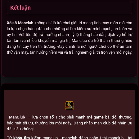
Kết luận
Xổ số Manclub
không chỉ là trò chơi giải trí mang tính may mắn mà còn
là lựa chọn hàng đầu cho những ai tìm kiếm sự minh bạch, an toàn và
uy tín. Với tốc độ trả thưởng nhanh, tỷ lệ thắng hấp dẫn, dịch vụ hỗ trợ
tận tâm và nhiều khuyến mãi giá trị, Manclub đã trở thành thương hiệu
đáng tin cậy trên thị trường. Đây chính là nơi người chơi có thể an tâm
thử vận may, tận hưởng niềm vui và trải nghiệm giải trí trọn vẹn mỗi ngày.
ManClub
– lựa chọn số 1 cho phái mạnh mê game bài đổi thưởng,
bảo mật tối ưu, thưởng lớn mỗi ngày. Đăng nhập man club để nhận ưu
đãi siêu khủng!
Từ khóa tìm kiếm
: manclub | manclub đăng nhập | tải manclub | tai