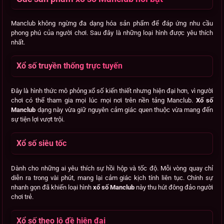
Manclub không ngừng đa dạng hóa sản phẩm để đáp ứng nhu cầu
phong phú của người chơi. Sau đây là những loại hình được yêu thích
nhất.
Xổ số truyền thống trực tuyến
Đây là hình thức mô phỏng xổ số kiến thiết nhưng hiện đại hơn, vì người
chơi có thể tham gia mọi lúc mọi nơi trên nền tảng Manclub.
Xổ số
Manclub
dạng này vừa giữ nguyên cảm giác quen thuộc vừa mang đến
sự tiện lợi vượt trội.
Xổ số siêu tốc
Dành cho những ai yêu thích sự hồi hộp và tốc độ. Mỗi vòng quay chỉ
diễn ra trong vài phút, mang lại cảm giác kịch tính liên tục. Chính sự
nhanh gọn đã khiến loại hình
xổ số Manclub
này thu hút đông đảo người
chơi trẻ.
Xổ số theo lô đề hiện đại