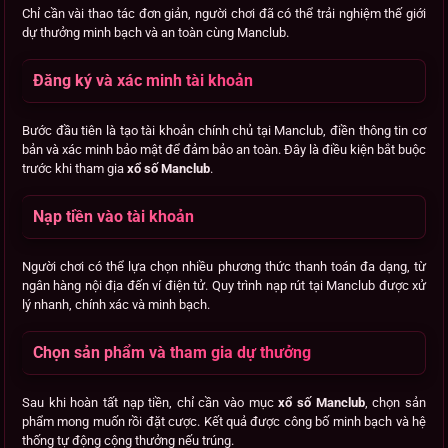
Chỉ cần vài thao tác đơn giản, người chơi đã có thể trải nghiệm thế giới
dự thưởng minh bạch và an toàn cùng Manclub.
Đăng ký và xác minh tài khoản
Bước đầu tiên là tạo tài khoản chính chủ tại Manclub, điền thông tin cơ
bản và xác minh bảo mật để đảm bảo an toàn. Đây là điều kiện bắt buộc
trước khi tham gia
xổ số Manclub
.
Nạp tiền vào tài khoản
Người chơi có thể lựa chọn nhiều phương thức thanh toán đa dạng, từ
ngân hàng nội địa đến ví điện tử. Quy trình nạp rút tại Manclub được xử
lý nhanh, chính xác và minh bạch.
Chọn sản phẩm và tham gia dự thưởng
Sau khi hoàn tất nạp tiền, chỉ cần vào mục
xổ số Manclub
, chọn sản
phẩm mong muốn rồi đặt cược. Kết quả được công bố minh bạch và hệ
thống tự động cộng thưởng nếu trúng.