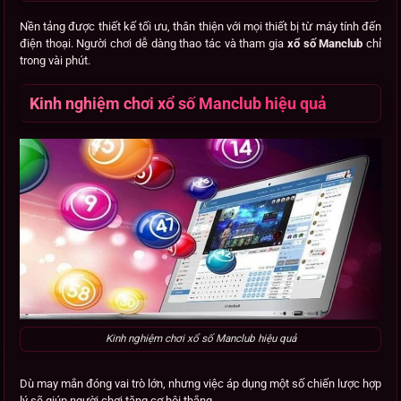
Nền tảng được thiết kế tối ưu, thân thiện với mọi thiết bị từ máy tính đến
điện thoại. Người chơi dễ dàng thao tác và tham gia
xổ số Manclub
chỉ
trong vài phút.
Kinh nghiệm chơi xổ số Manclub hiệu quả
Kinh nghiệm chơi xổ số Manclub hiệu quả
Dù may mắn đóng vai trò lớn, nhưng việc áp dụng một số chiến lược hợp
lý sẽ giúp người chơi tăng cơ hội thắng.