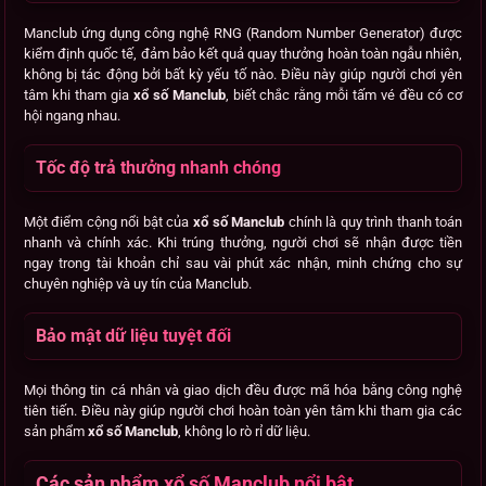
Manclub ứng dụng công nghệ RNG (Random Number Generator) được
kiểm định quốc tế, đảm bảo kết quả quay thưởng hoàn toàn ngẫu nhiên,
không bị tác động bởi bất kỳ yếu tố nào. Điều này giúp người chơi yên
tâm khi tham gia
xổ số Manclub
, biết chắc rằng mỗi tấm vé đều có cơ
hội ngang nhau.
Tốc độ trả thưởng nhanh chóng
Một điểm cộng nổi bật của
xổ số Manclub
chính là quy trình thanh toán
nhanh và chính xác. Khi trúng thưởng, người chơi sẽ nhận được tiền
ngay trong tài khoản chỉ sau vài phút xác nhận, minh chứng cho sự
chuyên nghiệp và uy tín của Manclub.
Bảo mật dữ liệu tuyệt đối
Mọi thông tin cá nhân và giao dịch đều được mã hóa bằng công nghệ
tiên tiến. Điều này giúp người chơi hoàn toàn yên tâm khi tham gia các
sản phẩm
xổ số Manclub
, không lo rò rỉ dữ liệu.
Các sản phẩm xổ số Manclub nổi bật