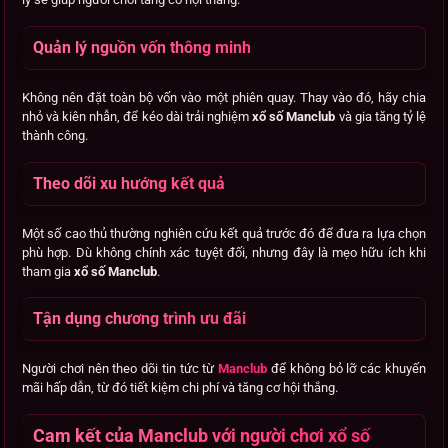
Quản lý nguồn vốn thông minh
Không nên đặt toàn bộ vốn vào một phiên quay. Thay vào đó, hãy chia
nhỏ và kiên nhẫn, để kéo dài trải nghiệm
xổ số Manclub
và gia tăng tỷ lệ
thành công.
Theo dõi xu hướng kết quả
Một số cao thủ thường nghiên cứu kết quả trước đó để đưa ra lựa chọn
phù hợp. Dù không chính xác tuyệt đối, nhưng đây là mẹo hữu ích khi
tham gia
xổ số Manclub
.
Tận dụng chương trình ưu đãi
Người chơi nên theo dõi tin tức từ
Manclub
để không bỏ lỡ các khuyến
mãi hấp dẫn, từ đó tiết kiệm chi phí và tăng cơ hội thắng.
Cam kết của Manclub với người chơi xổ số