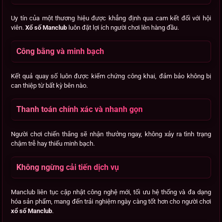
Uy tín của một thương hiệu được khẳng định qua cam kết đối với hội
viên.
Xổ số Manclub
luôn đặt lợi ích người chơi lên hàng đầu.
Công bằng và minh bạch
Kết quả quay số luôn được kiểm chứng công khai, đảm bảo không bị
can thiệp từ bất kỳ bên nào.
Thanh toán chính xác và nhanh gọn
Người chơi chiến thắng sẽ nhận thưởng ngay, không xảy ra tình trạng
chậm trễ hay thiếu minh bạch.
Không ngừng cải tiến dịch vụ
Manclub liên tục cập nhật công nghệ mới, tối ưu hệ thống và đa dạng
hóa sản phẩm, mang đến trải nghiệm ngày càng tốt hơn cho người chơi
xổ số Manclub
.