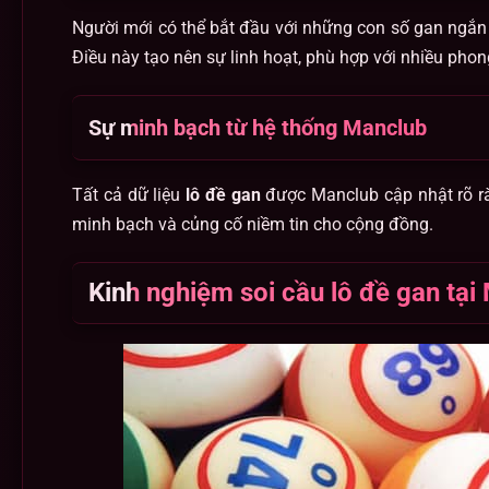
Người mới có thể bắt đầu với những con số gan ngắn h
Điều này tạo nên sự linh hoạt, phù hợp với nhiều phon
Sự minh bạch từ hệ thống Manclub
Tất cả dữ liệu
lô đề gan
được Manclub cập nhật rõ rà
minh bạch và củng cố niềm tin cho cộng đồng.
Kinh nghiệm soi cầu lô đề gan tại