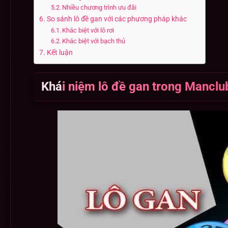
Nhiều chương trình ưu đãi
So sánh lô đề gan với các phương pháp khác
Khác biệt với lô rơi
Khác biệt với bạch thủ
Kết luận
Khái niệm lô đề gan trong Manclu