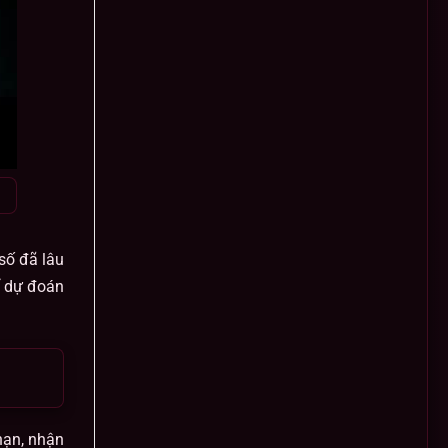
số đã lâu
ể dự đoán
hạn, nhận