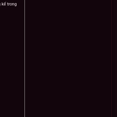
 kể trong