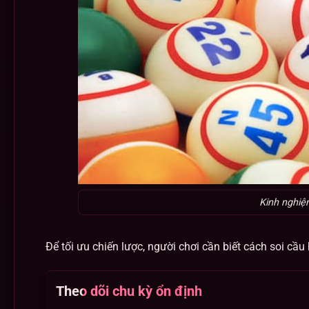
Kinh nghiệ
Để tối ưu chiến lược, người chơi cần biết cách soi cầu
Theo dõi chu kỳ ổn định