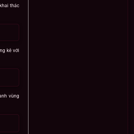
khai thác
ng kê với
oanh vùng