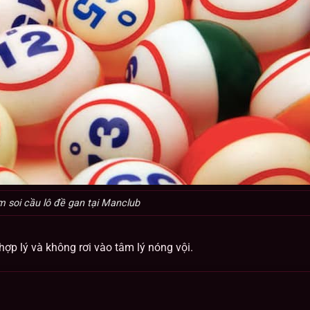
m soi cầu lô đề gan tại Manclub
 hợp lý và không rơi vào tâm lý nóng vội.